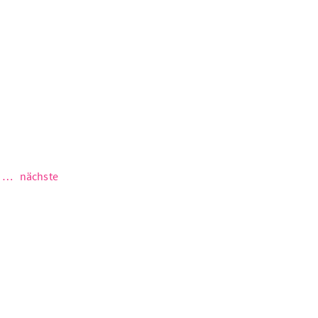
lebensmittelverschwendung 
maßnahmen angehen
…
nächste