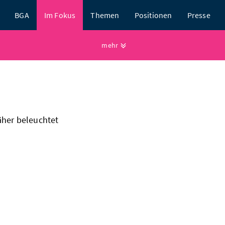
BGA
Im Fokus
Themen
Positionen
Presse
mehr
äher beleuchtet
außenhandel weiter schwac