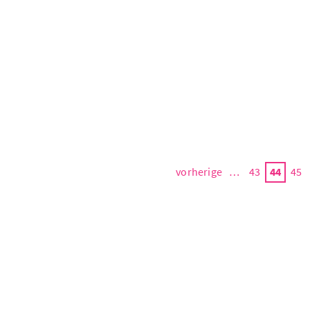
vorherige
…
43
44
45