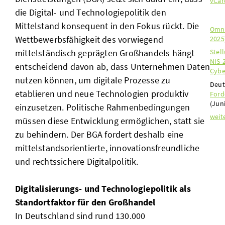
vCar
die Digital- und Technologiepolitik den
Mittelstand konsequent in den Fokus rückt. Die
Omni
Wettbewerbsfähigkeit des vorwiegend
2025
mittelständisch geprägten Großhandels hängt
Stel
NIS-
entscheidend davon ab, dass Unternehmen Daten
Cybe
nutzen können, um digitale Prozesse zu
Deut
etablieren und neue Technologien produktiv
Ford
(Jun
einzusetzen. Politische Rahmenbedingungen
weit
müssen diese Entwicklung ermöglichen, statt sie
zu behindern. Der BGA fordert deshalb eine
mittelstandsorientierte, innovationsfreundliche
und rechtssichere Digitalpolitik.
Digitalisierungs- und Technologiepolitik als
Standortfaktor für den Großhandel
In Deutschland sind rund 130.000