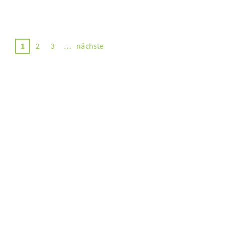
1
2
3
…
nächste