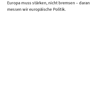
Europa muss stärken, nicht bremsen – daran
messen wir europäische Politik.
aktuelle
entwicklungen
zum
vereinfachungsp
europa
braucht
offene