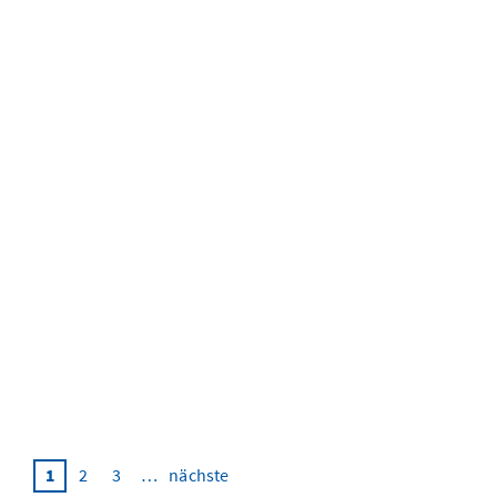
märkte
europaausschuss
diskutiert
wettbewerbsfähi
und neue eu-
regulierung
1
2
3
…
nächste