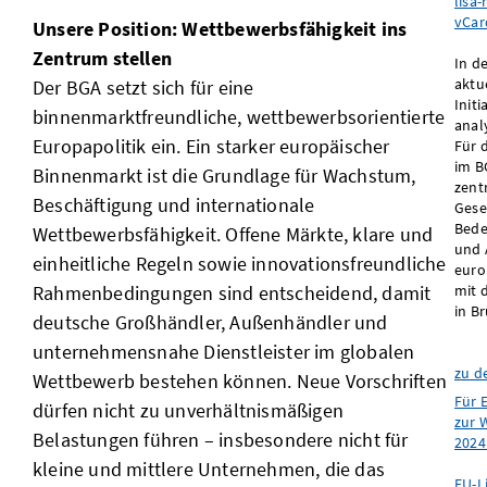
lisa
vCar
Unsere Position: Wettbewerbsfähigkeit ins
Zentrum stellen
In d
aktu
Der BGA setzt sich für eine
Init
binnenmarktfreundliche, wettbewerbsorientierte
anal
Europapolitik ein. Ein starker europäischer
Für d
im B
Binnenmarkt ist die Grundlage für Wachstum,
zent
Beschäftigung und internationale
Gese
Bede
Wettbewerbsfähigkeit. Offene Märkte, klare und
und 
einheitliche Regeln sowie innovationsfreundliche
euro
Rahmenbedingungen sind entscheidend, damit
mit 
in Br
deutsche Großhändler, Außenhändler und
unternehmensnahe Dienstleister im globalen
zu d
Wettbewerb bestehen können. Neue Vorschriften
Für 
dürfen nicht zu unverhältnismäßigen
zur 
Belastungen führen – insbesondere nicht für
2024 
kleine und mittlere Unternehmen, die das
EU-Li