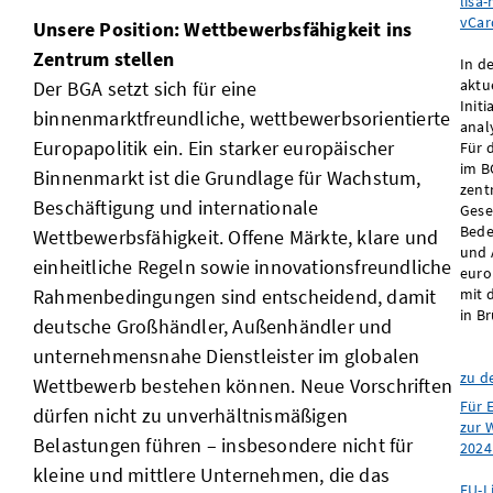
lisa
vCar
Unsere Position: Wettbewerbsfähigkeit ins
Zentrum stellen
In d
aktu
Der BGA setzt sich für eine
Init
binnenmarktfreundliche, wettbewerbsorientierte
anal
Europapolitik ein. Ein starker europäischer
Für d
im B
Binnenmarkt ist die Grundlage für Wachstum,
zent
Beschäftigung und internationale
Gese
Bede
Wettbewerbsfähigkeit. Offene Märkte, klare und
und 
einheitliche Regeln sowie innovationsfreundliche
euro
Rahmenbedingungen sind entscheidend, damit
mit 
in Br
deutsche Großhändler, Außenhändler und
unternehmensnahe Dienstleister im globalen
zu d
Wettbewerb bestehen können. Neue Vorschriften
Für 
dürfen nicht zu unverhältnismäßigen
zur 
Belastungen führen – insbesondere nicht für
2024 
kleine und mittlere Unternehmen, die das
EU-Li