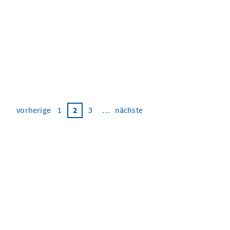
zuviel
bürokratie
beim iaa
vorherige
1
2
3
…
nächste