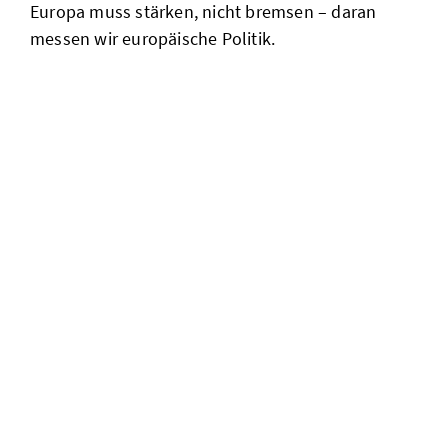
Europa muss stärken, nicht bremsen – daran
messen wir europäische Politik.
eu-
kommission
startet
konsultation
zu leitlinien
der csddd