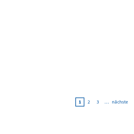
1
2
3
…
nächste