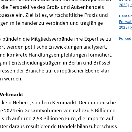
2023)
d die Perspektive des Groß- und Außenhandels
ozesse ein. Ziel ist es, wirtschaftliche Praxis und
Gemein
Entwald
ngen miteinander zu verbinden und tragfähige
2023)
bündeln die Mitgliedsverbände ihre Expertise zu
Forced
ort werden politische Entwicklungen analysiert,
nd konkrete Handlungsempfehlungen formuliert.
g mit Entscheidungsträgern in Berlin und Brüssel
nteressen der Branche auf europäischer Ebene klar
en werden.
 Weltmarkt
l kein Neben-, sondern Kernmarkt. Der europäische
e 2024 ein Gesamtvolumen von nahezu 5 Billionen
 sich auf rund 2,53 Billionen Euro, die Importe auf
. Der daraus resultierende Handelsbilanzüberschuss