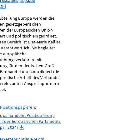
rie.kallies@bga.de
 Abteilung Europa werden die
len gesetzgeberischen
iven der Europäischen Union
ert und politisch eingeordnet.
sen Bereich ist Lisa-Marie Kallies
verantwortlich. Sie begleitet
le europäische
gebungsverfahren mit
ung für den deutschen Groß-
ßenhandel und koordiniert die
politische Arbeit des Verbandes
n relevanten Ansprechpartnern
sel.
 Positionspapieren:
ropa handeln: Positionierung
hl des Europäischen Parlaments
pril 2024)
erkettenrichtlinie (April