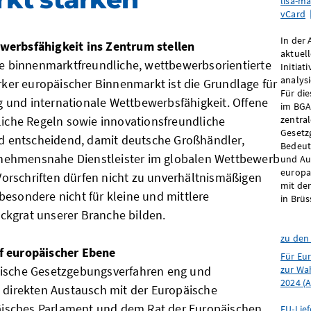
lisa-ma
vCard
In der
werbsfähigkeit ins Zentrum stellen
aktuel
ine binnenmarktfreundliche, wettbewerbsorientierte
Initiat
analysi
arker europäischer Binnenmarkt ist die Grundlage für
Für die
 und internationale Wettbewerbsfähigkeit. Offene
im BGA 
tliche Regeln sowie innovationsfreundliche
zentra
Gesetz
 entscheidend, damit deutsche Großhändler,
Bedeut
nehmensnahe Dienstleister im globalen Wettbewerb
und Au
europa
orschriften dürfen nicht zu unverhältnismäßigen
mit de
besondere nicht für kleine und mittlere
in Brüs
ckgrat unserer Branche bilden.
zu den
f europäischer Ebene
Für Eu
äische Gesetzgebungsverfahren eng und
zur Wa
2024 (A
n direkten Austausch mit der Europäische
isches Parlament und dem Rat der Europäischen
EU-Lief