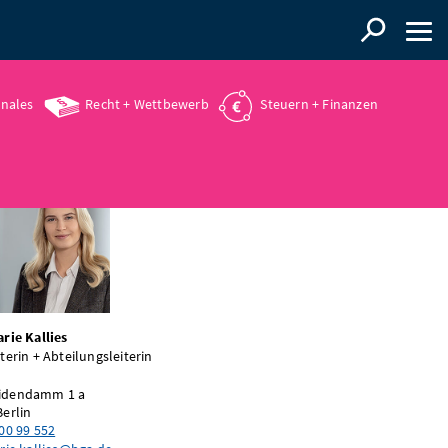
onales
Recht + Wettbewerb
Steuern + Finanzen
rie Kallies
terin + Abteilungsleiterin
a
idendamm 1 a
Berlin
00 99 552