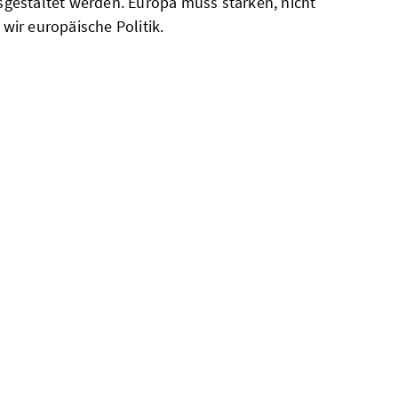
gestaltet werden. Europa muss stärken, nicht
ir europäische Politik.
aktuelle entwicklungen
zum
vereinfachungspaket
europa braucht offene
märkte