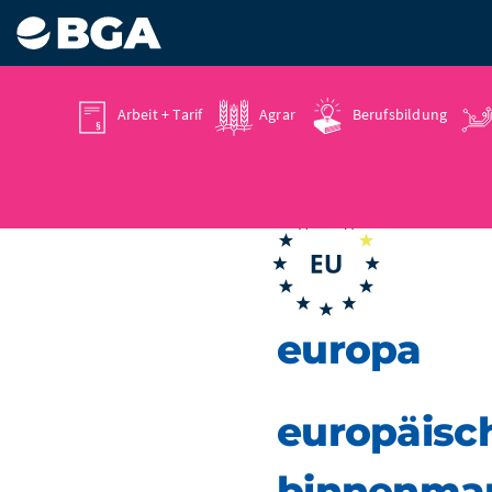
Arbeit + Tarif
Agrar
Berufsbildung
europa
europäisch
binnenmar