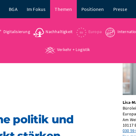
BGA
Im Fokus
Themen
Positionen
Presse
Digitalisierung
Nachhaltigkeit
Europa
Internati
Verkehr + Logistik
Lisa-Ma
Bürolei
Europ
e politik und
Am We
10117
030 59 
kt stärken