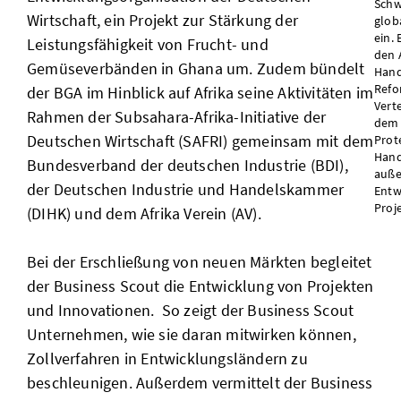
Schw
Wirtschaft, ein Projekt zur Stärkung der
glob
ein. 
Leistungsfähigkeit von Frucht- und
den 
Gemüseverbänden in Ghana um. Zudem bündelt
Hand
Refo
der BGA im Hinblick auf Afrika seine Aktivitäten im
Vert
Rahmen der Subsahara-Afrika-Initiative der
dem 
Deutschen Wirtschaft (SAFRI) gemeinsam mit dem
Prot
Hand
Bundesverband der deutschen Industrie (BDI),
auße
der Deutschen Industrie und Handelskammer
Entw
Proj
(DIHK) und dem Afrika Verein (AV).
Bei der Erschließung von neuen Märkten begleitet
der Business Scout die Entwicklung von Projekten
und Innovationen. So zeigt der Business Scout
Unternehmen, wie sie daran mitwirken können,
Zollverfahren in Entwicklungsländern zu
beschleunigen. Außerdem vermittelt der Business