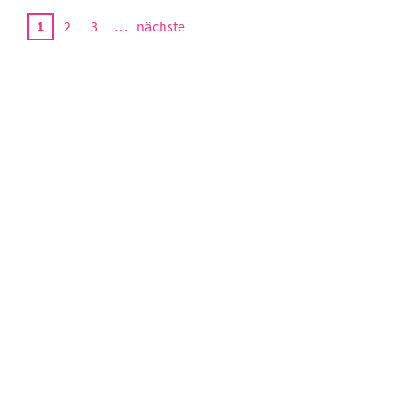
1
2
3
…
nächste