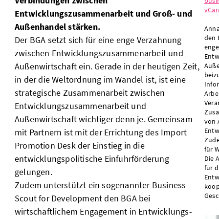
Verbindungen zwischen
busi
vCar
Entwicklungszusammenarbeit und Groß- und
Außenhandel stärken.
Anna
den 
Der BGA setzt sich für eine enge Verzahnung
enge
zwischen Entwicklungszusammenarbeit und
Entw
Außenwirtschaft ein. Gerade in der heutigen Zeit,
Auße
beiz
in der die Weltordnung im Wandel ist, ist eine
Info
strategische Zusammenarbeit zwischen
Arbe
Vera
Entwicklungszusammenarbeit und
Zusa
Außenwirtschaft wichtiger denn je. Gemeinsam
von 
Entw
mit Partnern ist mit der Errichtung des Import
Zude
Promotion Desk der Einstieg in die
für 
entwicklungspolitische Einfuhrförderung
Die 
für d
gelungen.
Entw
Zudem unterstützt ein sogenannter Business
koop
Gesc
Scout for Development den BGA bei
wirtschaftlichem Engagement in Entwicklungs-