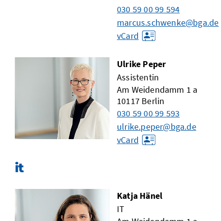
030 59 00 99 594
marcus.schwenke@bga.de
vCard
Ulrike Peper
Assistentin
Am Weidendamm 1 a
10117
Berlin
030 59 00 99 593
ulrike.peper@bga.de
vCard
it
Katja Hänel
IT