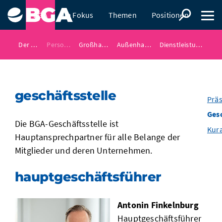
BGA
Im Fokus
Themen
Positionen
Presse
Der BGA
Personen
Großhandel
Außenhandel
Dienstleistungen
geschäftsstelle
Prä
Gesc
Die BGA-Geschäftsstelle ist
Kur
Hauptansprechpartner für alle Belange der
Mitglieder und deren Unternehmen.
hauptgeschäftsführer
Antonin Finkelnburg
Hauptgeschäftsführer