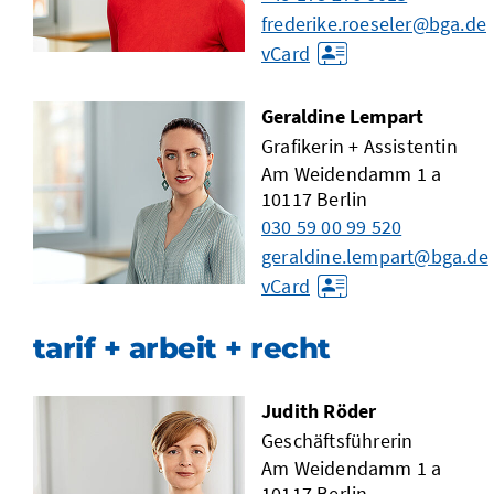
frederike.roeseler@bga.de
vCard
Geraldine Lempart
Grafikerin + Assistentin
Am Weidendamm 1 a
10117
Berlin
030 59 00 99 520
geraldine.lempart@bga.de
vCard
tarif + arbeit + recht
Judith Röder
Geschäftsführerin
Am Weidendamm 1 a
10117
Berlin