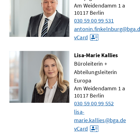
Am Weidendamm 1 a
10117
Berlin
030 59 00 99 531
antonin.finkelnburg@bga.
vCard
Lisa-Marie Kallies
Büroleiterin +
Abteilungsleiterin
Europa
Am Weidendamm 1 a
10117
Berlin
030 59 00 99 552
lisa-
marie.kallies@bga.de
vCard