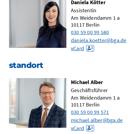
Daniela Kötter
Assistentin
Am Weidendamm 1 a
10117
Berlin
030 59 00 99 580
daniela.koetter@bga.de
vCard
standort
Michael Alber
Geschäftsführer
Am Weidendamm 1 a
10117
Berlin
030 59 00 99 571
michael.alber@bga.de
vCard