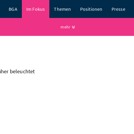
BGA
Im Fokus
Themen
Positionen
Presse
mehr
äher beleuchtet
weiteres lieferantentraining
juni