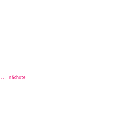
frühjahrsprojektion
…
nächste