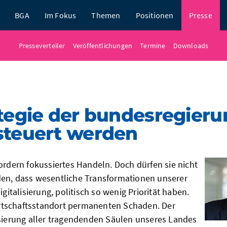
BGA
Im Fokus
Themen
Positionen
Presse
Presseverteiler
Veröffentlichungen
Termine
Downloads
ategie der bundesregier
steuert werden
ordern fokussiertes Handeln. Doch dürfen sie nicht
den, dass wesentliche Transformationen unserer
igitalisierung, politisch so wenig Priorität haben.
tschaftsstandort permanenten Schaden. Der
isierung aller tragendenden Säulen unseres Landes