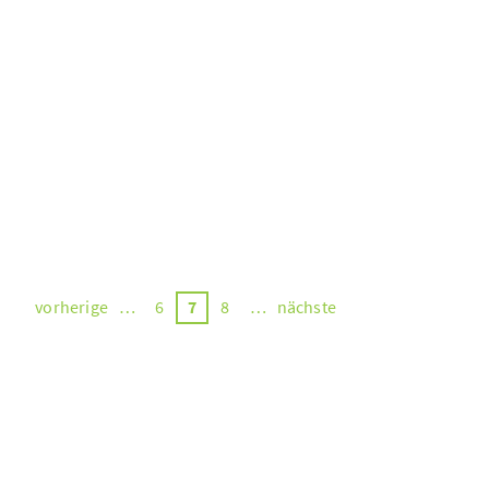
gffa-
fachpodium
vorherige
…
6
7
8
…
nächste