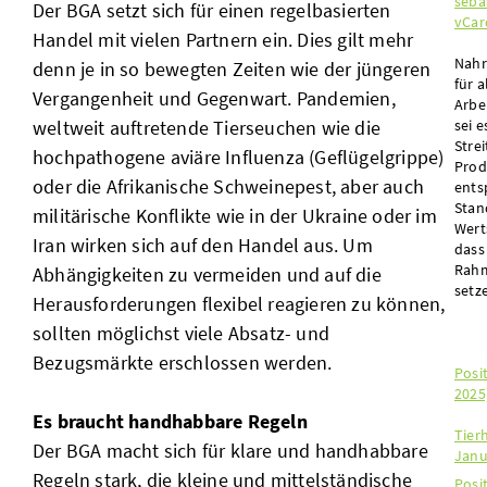
seba
Der BGA setzt sich für einen regelbasierten
vCar
Handel mit vielen Partnern ein. Dies gilt mehr
Nahr
denn je in so bewegten Zeiten wie der jüngeren
für 
Vergangenheit und Gegenwart. Pandemien,
Arbe
weltweit auftretende Tierseuchen wie die
sei 
Stre
hochpathogene aviäre Influenza (Geflügelgrippe)
Prod
oder die Afrikanische Schweinepest, aber auch
ents
Stan
militärische Konflikte wie in der Ukraine oder im
Wert
Iran wirken sich auf den Handel aus. Um
dass
Rahm
Abhängigkeiten zu vermeiden und auf die
setze
Herausforderungen flexibel reagieren zu können,
sollten möglichst viele Absatz- und
Bezugsmärkte erschlossen werden.
Posi
2025
Es braucht handhabbare Regeln
Tier
Der BGA macht sich für klare und handhabbare
Janu
Regeln stark, die kleine und mittelständische
Posi