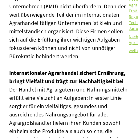
Agra
Unternehmen (KMU) nicht überfordern. Denn der
Ernä
weit überwiegende Teil der im internationalen
Regu
Agrarhandel tätigen Unternehmen ist klein und
Tech
Janu
mittelständisch organisiert. Diese Firmen sollen
Nach
sich auf die Erfüllung ihrer wichtigen Aufgaben
April
fokussieren können und nicht von unnötiger
weit
Bürokratie behindert werden.
Internationaler Agrarhandel sichert Ernährung,
bringt Vielfalt und trägt zur Nachhaltigkeit bei
Der Handel mit Agrargütern und Nahrungsmitteln
erfüllt eine Vielzahl an Aufgaben: In erster Linie
sorgt er für ein vielfältiges, gesundes und
ausreichendes Nahrungsangebot für alle.
Agrargroßhändler liefern ihren Kunden sowohl
einheimische Produkte als auch solche, die