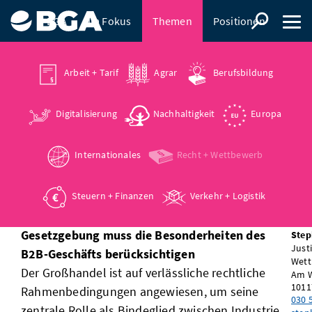
BGA
Im Fokus
Themen
Positionen
Presse
Arbeit + Tarif
Agrar
Berufsbildung
Digitalisierung
Nachhaltigkeit
Europa
rechtssicherheit und faire
Internationales
Recht + Wettbewerb
rahmenbedingungen für
den großhandel
Steuern + Finanzen
Verkehr + Logistik
Gesetzgebung muss die Besonderheiten des
Step
Justi
B2B-Geschäfts berücksichtigen
Wett
Der Großhandel ist auf verlässliche rechtliche
Am 
1011
Rahmenbedingungen angewiesen, um seine
030 
zentrale Rolle als Bindeglied zwischen Industrie,