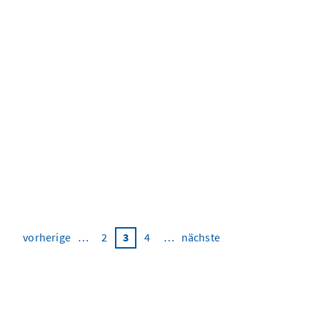
ampel-
koalition will
bürokratieentlas
fortführen
vorherige
…
2
3
4
…
nächste