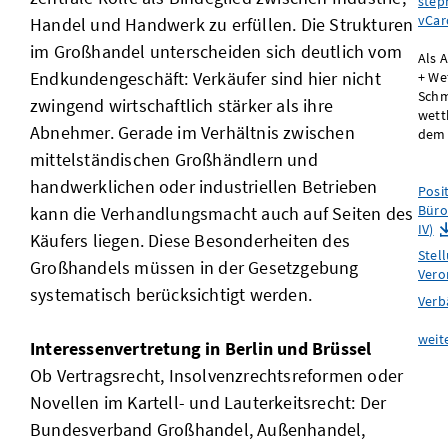
step
vCar
Handel und Handwerk zu erfüllen. Die Strukturen
im Großhandel unterscheiden sich deutlich vom
Als 
Endkundengeschäft: Verkäufer sind hier nicht
+ We
Schm
zwingend wirtschaftlich stärker als ihre
wett
Abnehmer. Gerade im Verhältnis zwischen
dem 
mittelständischen Großhändlern und
handwerklichen oder industriellen Betrieben
Posi
Büro
kann die Verhandlungsmacht auch auf Seiten des
IV)
Käufers liegen. Diese Besonderheiten des
Stel
Großhandels müssen in der Gesetzgebung
Vero
systematisch berücksichtigt werden.
Verb
weit
Interessenvertretung in Berlin und Brüssel
Ob Vertragsrecht, Insolvenzrechtsreformen oder
Novellen im Kartell- und Lauterkeitsrecht: Der
Bundesverband Großhandel, Außenhandel,