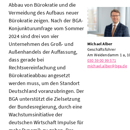
Abbau von Bürokratie und die
Vermeidung des Aufbaus neuer
Bürokratie zeigen. Nach der BGA-
Konjunkturumfrage vom Sommer
2024 sind drei von vier
Unternehmen des Groß- und
Michael Alber
Geschäftsführer
Außenhandels der Auffassung,
Am Weidendamm 1 a, 10
dass gerade bei
030 59 00 99 571
michael.alber@bga.de
Rechtsvereinfachung und
Bürokratieabbau angesetzt
werden muss, um den Standort
Deutschland voranzubringen. Der
BGA unterstützt die Zielsetzung
der Bundesregierung, durch eine
Wachstumsinitiative der
deutschen Wirtschaft Impulse für