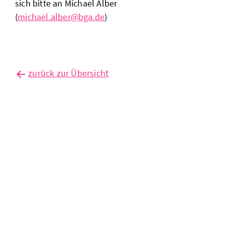
sich bitte an Michael Alber
(
michael.alber@bga.de
)
zurück zur Übersicht
bga-
konjunkturumfrage
zur
jahresmitte
2026