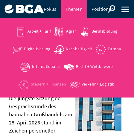
BGA
Im Fokus
Themen
Positionen
Presse
Arbeit + Tarif
Agrar
Berufsbildung
Digitalisierung
Nachhaltigkeit
Europa
22.05.2026
wilhelm schuster neuer
Internationales
Recht + Wettbewerb
baupolitischer sprecher des
bga
Steuern + Finanzen
Verkehr + Logistik
Die jüngste Sitzung der
Gesprächsrunde des
baunahen Großhandels am
28. April 2026 stand im
Zeichen personeller