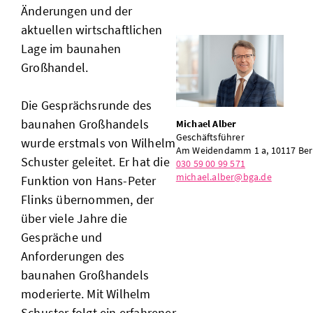
Änderungen und der
aktuellen wirtschaftlichen
Lage im baunahen
Großhandel.
Die Gesprächsrunde des
baunahen Großhandels
Michael Alber
Geschäftsführer
wurde erstmals von Wilhelm
Am Weidendamm 1 a, 10117 Ber
Schuster geleitet. Er hat die
030 59 00 99 571
michael.alber@bga.de
Funktion von Hans-Peter
Flinks übernommen, der
über viele Jahre die
Gespräche und
Anforderungen des
baunahen Großhandels
moderierte. Mit Wilhelm
Schuster folgt ein erfahrener