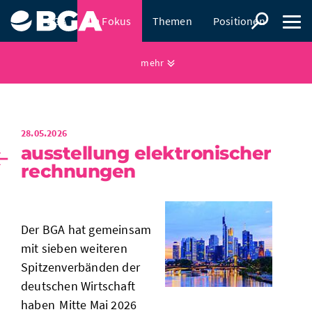
BGA
Im Fokus
Themen
Positionen
Presse
mehr
28.05.2026
ausstellung elektronischer
rechnungen
Der BGA hat gemeinsam
mit sieben weiteren
Spitzenverbänden der
deutschen Wirtschaft
haben
Mitte Mai 2026