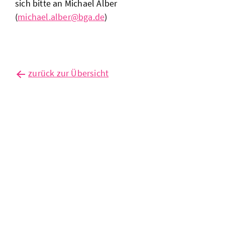
sich bitte an Michael Alber
(
michael.alber@bga.de
)
zurück zur Übersicht
außenhandel
auf
rekordniveau
– aber
noch kein