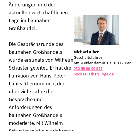
Änderungen und der
aktuellen wirtschaftlichen
Lage im baunahen
Großhandel.
Die Gesprächsrunde des
baunahen Großhandels
Michael Alber
Geschäftsführer
wurde erstmals von Wilhelm
Am Weidendamm 1 a, 10117 Ber
Schuster geleitet. Er hat die
030 59 00 99 571
michael.alber@bga.de
Funktion von Hans-Peter
Flinks übernommen, der
über viele Jahre die
Gespräche und
Anforderungen des
baunahen Großhandels
moderierte. Mit Wilhelm
Schuster folgt ein erfahrener