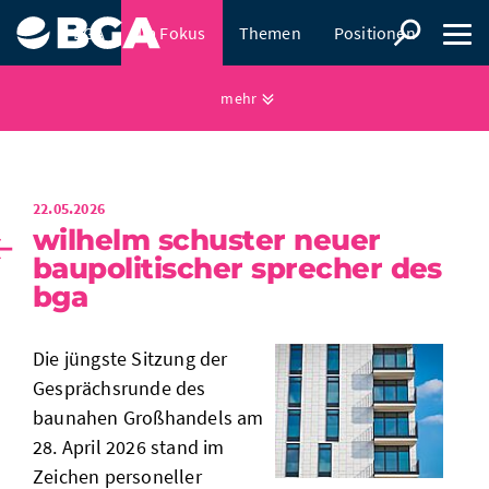
BGA
Im Fokus
Themen
Positionen
Presse
mehr
22.05.2026
wilhelm schuster neuer
baupolitischer sprecher des
bga
Die jüngste Sitzung der
Gesprächsrunde des
baunahen Großhandels am
28. April 2026 stand im
Zeichen personeller