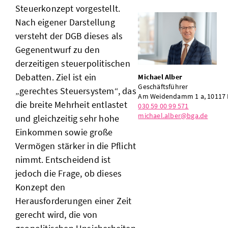
Steuerkonzept vorgestellt.
Nach eigener Darstellung
versteht der DGB dieses als
Gegenentwurf zu den
derzeitigen steuerpolitischen
Debatten. Ziel ist ein
Michael Alber
Geschäftsführer
„gerechtes Steuersystem“, das
Am Weidendamm 1 a, 10117 
die breite Mehrheit entlastet
030 59 00 99 571
michael.alber@bga.de
und gleichzeitig sehr hohe
Einkommen sowie große
Vermögen stärker in die Pflicht
nimmt. Entscheidend ist
jedoch die Frage, ob dieses
Konzept den
Herausforderungen einer Zeit
gerecht wird, die von