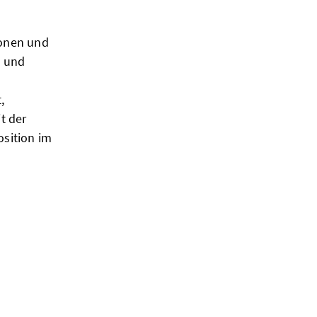
ionen und
t und
,
t der
osition im
nung