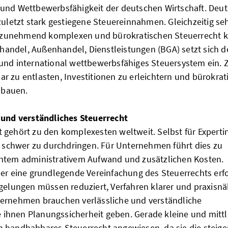
 und Wettbewerbsfähigkeit der deutschen Wirtschaft. Deu
zuletzt stark gestiegene Steuereinnahmen. Gleichzeitig se
unehmend komplexen und bürokratischen Steuerrecht ko
ndel, Außenhandel, Dienstleistungen (BGA) setzt sich d
und international wettbewerbsfähiges Steuersystem ein. Z
r zu entlasten, Investitionen zu erleichtern und bürokrat
ubauen.
 und verständliches Steuerrecht
 gehört zu den komplexesten weltweit. Selbst für Expert
ur schwer zu durchdringen. Für Unternehmen führt dies zu
öhtem administrativem Aufwand und zusätzlichen Kosten.
her eine grundlegende Vereinfachung des Steuerrechts erfo
egelungen müssen reduziert, Verfahren klarer und praxisnä
ternehmen brauchen verlässliche und verständliche
ihnen Planungssicherheit geben. Gerade kleine und mittl
n handhabbares Steuerrecht angewiesen, da sie die steig