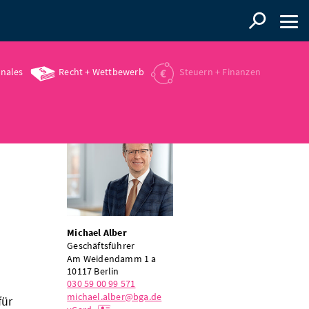
onales
Recht + Wettbewerb
Steuern + Finanzen
Michael Alber
Geschäftsführer
Am Weidendamm 1 a
10117
Berlin
030 59 00 99 571
michael.alber@bga.de
für