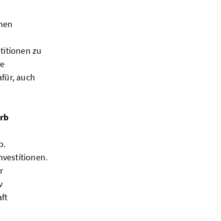
chen
stitionen zu
le
für, auch
erb
b.
nvestitionen.
r
v
ft