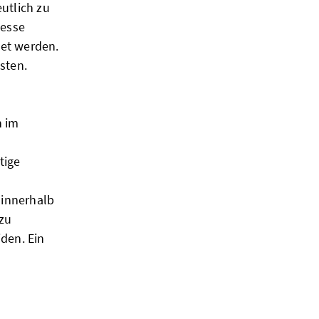
utlich zu
zesse
tet werden.
sten.
n im
tige
 innerhalb
 zu
den. Ein