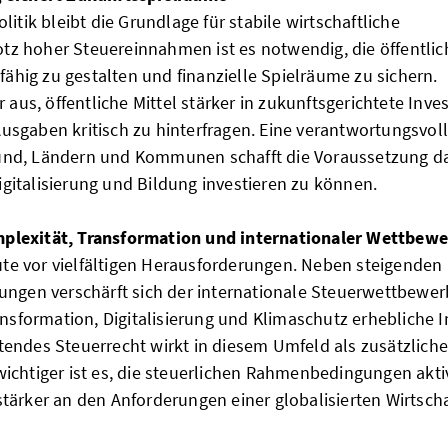
litik bleibt die Grundlage für stabile wirtschaftliche
z hoher Steuereinnahmen ist es notwendig, die öffentli
gfähig zu gestalten und finanzielle Spielräume zu sichern.
 aus, öffentliche Mittel stärker in zukunftsgerichtete Inve
sgaben kritisch zu hinterfragen. Eine verantwortungsvol
nd, Ländern und Kommunen schafft die Voraussetzung da
 Digitalisierung und Bildung investieren zu können.
plexität, Transformation und internationaler Wettbew
e vor vielfältigen Herausforderungen. Neben steigenden
ungen verschärft sich der internationale Steuerwettbewer
ansformation, Digitalisierung und Klimaschutz erhebliche I
endes Steuerrecht wirkt in diesem Umfeld als zusätzliche
ichtiger ist es, die steuerlichen Rahmenbedingungen akti
tärker an den Anforderungen einer globalisierten Wirtscha