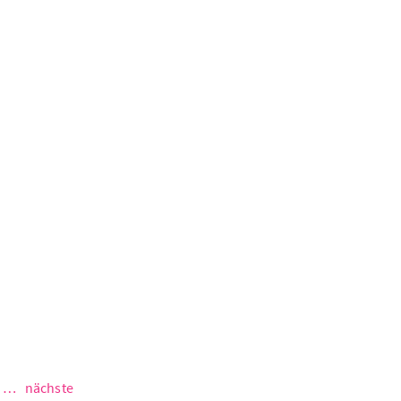
bundeswirtschaftsministeri
sieht trendwende
bga-umfrage zu den
lieferkettensorgfaltspflichte
gestartet
…
nächste