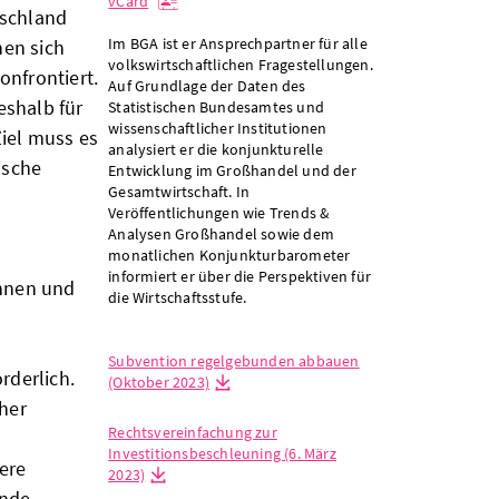
vCard
tschland
Im BGA ist er Ansprechpartner für alle
hen sich
volkswirtschaftlichen Fragestellungen.
nfrontiert.
Auf Grundlage der Daten des
eshalb für
Statistischen Bundesamtes und
wissenschaftlicher Institutionen
iel muss es
analysiert er die konjunkturelle
ische
Entwicklung im Großhandel und der
Gesamtwirtschaft. In
Veröffentlichungen wie Trends &
Analysen Großhandel sowie dem
monatlichen Konjunkturbarometer
informiert er über die Perspektiven für
innen und
die Wirtschaftsstufe.
Subvention regelgebunden abbauen
rderlich.
(Oktober 2023)
her
Rechtsvereinfachung zur
Investitionsbeschleuning (6. März
ere
2023)
ende