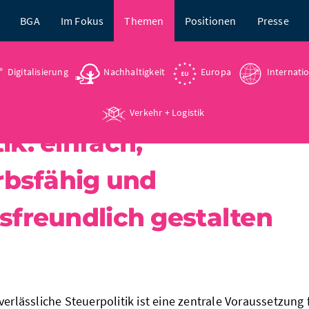
BGA
Im Fokus
Themen
Positionen
Presse
Digitalisierung
Nachhaltigkeit
Europa
Internati
Verkehr + Logistik
ik: einfach,
bsfähig und
nsfreundlich gestalten
verlässliche Steuerpolitik ist eine zentrale Voraussetzung 