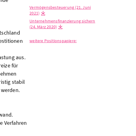
Vermögensbesteuerung (21. Juni
2021)
Unternehmensfinanzierung sichern
(24. März 2020)
utschland
estitionen
weitere Positionspapiere:
astung aus.
eize für
rnehmen
stig stabil
t werden.
fwand.
e Verfahren