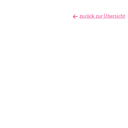
zurück zur Übersicht
abteilungsleit
(m/w/d) für di
bereiche arbei
und soziales