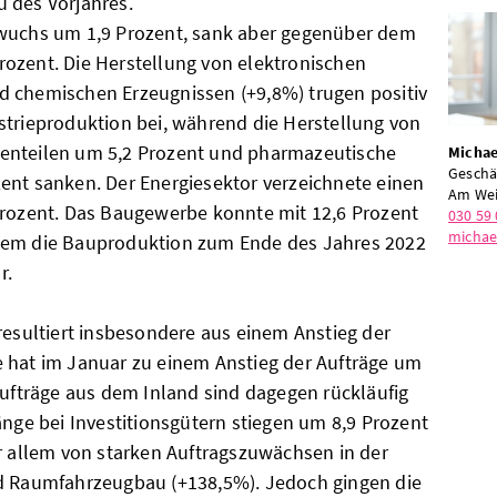
 des Vorjahres.
 wuchs um 1,9 Prozent, sank aber gegenüber dem
ozent. Die Herstellung von elektronischen
d chemischen Erzeugnissen (+9,8%) trugen positiv
strieproduktion bei, während die Herstellung von
enteilen um 5,2 Prozent und pharmazeutische
Michae
Geschä
ent sanken. Der Energiesektor verzeichnete einen
Am Wei
Prozent. Das Baugewerbe konnte mit 12,6 Prozent
030 59 
michae
dem die Bauproduktion zum Ende des Jahres 2022
r.
resultiert insbesondere aus einem Anstieg der
 hat im Januar zu einem Anstieg der Aufträge um
Aufträge aus dem Inland sind dagegen rückläufig
änge bei Investitionsgütern stiegen um 8,9 Prozent
or allem von starken Auftragszuwächsen in der
nd Raumfahrzeugbau (+138,5%). Jedoch gingen die