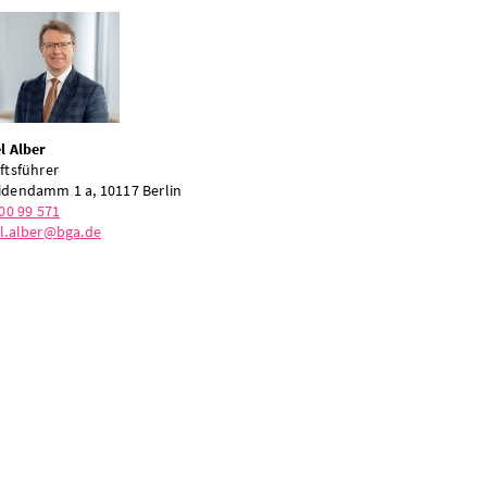
l Alber
ftsführer
dendamm 1 a, 10117 Berlin
00 99 571
l.alber@bga.de