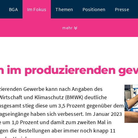
BGA
Im Fokus
Themen
Positionen
Presse
mehr
n im produzierenden ge
uzierenden Gewerbe kann nach Angaben des
Wirtschaft und Klimaschutz (BMWK) deutliche
nsgesamt stieg diese um 3,5 Prozent gegenüber dem
agseingänge haben sich verbessert. Im Januar 2023
e um 1,0 Prozent und damit zum zweiten Mal in
agen die Bestellungen aber immer noch knapp 11