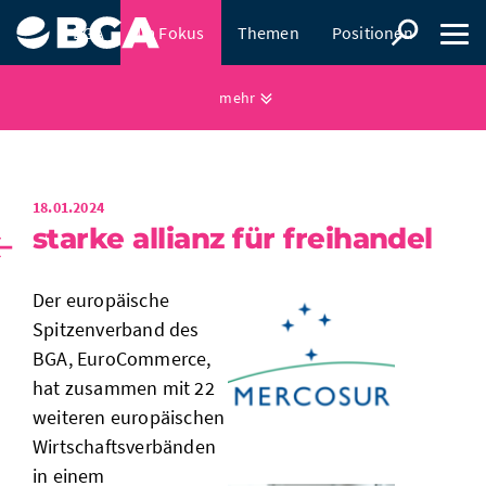
BGA
Im Fokus
Themen
Positionen
Presse
mehr
18.01.2024
starke allianz für freihandel
Der europäische
Spitzenverband des
BGA, EuroCommerce,
hat zusammen mit 22
weiteren europäischen
Wirtschaftsverbänden
in einem