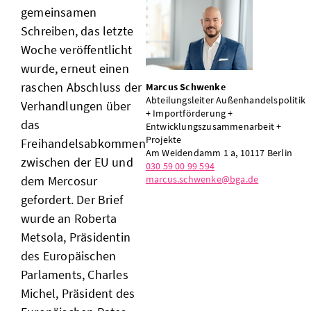
gemeinsamen
Schreiben, das letzte
Woche veröffentlicht
wurde, erneut einen
raschen Abschluss der
Marcus Schwenke
Abteilungsleiter Außenhandelspolitik
Verhandlungen über
+ Importförderung +
das
Entwicklungszusammenarbeit +
Projekte
Freihandelsabkommen
Am Weidendamm 1 a, 10117 Berlin
zwischen der EU und
030 59 00 99 594
marcus.schwenke@bga.de
dem Mercosur
gefordert. Der Brief
wurde an Roberta
Metsola, Präsidentin
des Europäischen
Parlaments, Charles
Michel, Präsident des