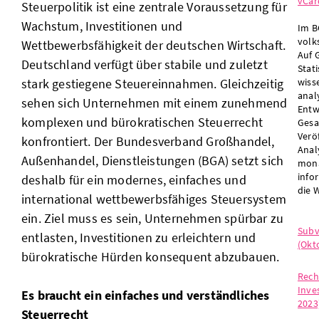
vCar
Steuerpolitik ist eine zentrale Voraussetzung für
Wachstum, Investitionen und
Im B
volk
Wettbewerbsfähigkeit der deutschen Wirtschaft.
Auf 
Deutschland verfügt über stabile und zuletzt
Stat
stark gestiegene Steuereinnahmen. Gleichzeitig
wiss
anal
sehen sich Unternehmen mit einem zunehmend
Entw
komplexen und bürokratischen Steuerrecht
Gesa
Verö
konfrontiert. Der Bundesverband Großhandel,
Anal
Außenhandel, Dienstleistungen (BGA) setzt sich
mona
info
deshalb für ein modernes, einfaches und
die W
international wettbewerbsfähiges Steuersystem
ein. Ziel muss es sein, Unternehmen spürbar zu
Subv
entlasten, Investitionen zu erleichtern und
(Okt
bürokratische Hürden konsequent abzubauen.
Rech
Inve
Es braucht ein einfaches und verständliches
2023
Steuerrecht