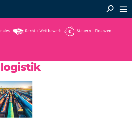
onales
Recht + Wettbewerb
Steuern + Finanzen
logistik