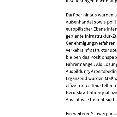
Insellösungen nachhalti
Darüber hinaus wurden a
Außenhandel sowie polit
europäischer Ebene inten
geplante Infrastruktur-Z
Genehmigungsverfahren b
Verkehrsinfrastruktur sp
bleiben das Positionspap
Fahrermangel. Als Lösun
Ausbildung, Arbeitsbed
Ergänzend wurden Maßnah
effizienteres Baustellen
Berufskraftfahrerqualifi
Abschlüsse thematisiert.
Ein weiterer Schwerpunkt