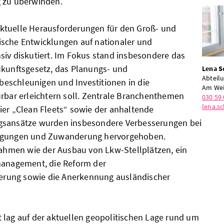
g zu überwinden.
ktuelle Herausforderungen für den Groß- und
ische Entwicklungen auf nationaler und
siv diskutiert. Im Fokus stand insbesondere das
ukunftsgesetz, das Planungs- und
Lena S
Abteilu
eschleunigen und Investitionen in die
Am Wei
ürbar erleichtern soll. Zentrale Branchenthemen
030 59 
lena.s
ier „Clean Fleets“ sowie der anhaltende
gsansätze wurden insbesondere Verbesserungen bei
ingungen und Zuwanderung hervorgehoben.
men wie der Ausbau von Lkw-Stellplätzen, ein
management, die Reform der
zierung sowie die Anerkennung ausländischer
 lag auf der aktuellen geopolitischen Lage rund um