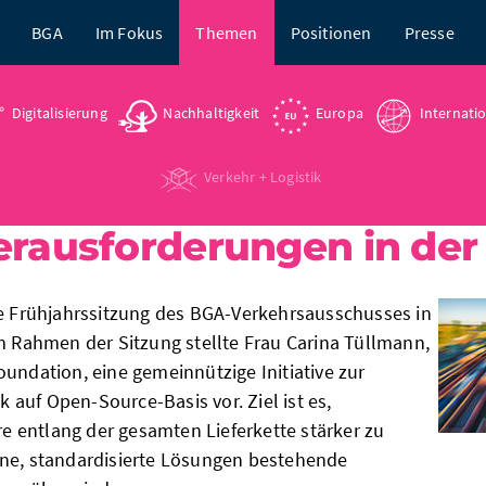
BGA
Im Fokus
Themen
Positionen
Presse
Digitalisierung
Nachhaltigkeit
Europa
Internati
Verkehr + Logistik
erausforderungen in der 
ie Frühjahrssitzung des BGA-Verkehrsausschusses in
Im Rahmen der Sitzung stellte Frau Carina Tüllmann,
undation, eine gemeinnützige Initiative zur
ik auf Open-Source-Basis vor. Ziel ist es,
 entlang der gesamten Lieferkette stärker zu
ene, standardisierte Lösungen bestehende