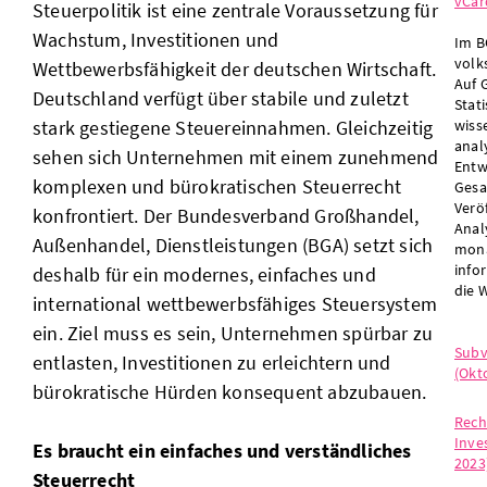
vCar
Steuerpolitik ist eine zentrale Voraussetzung für
Wachstum, Investitionen und
Im B
volk
Wettbewerbsfähigkeit der deutschen Wirtschaft.
Auf 
Deutschland verfügt über stabile und zuletzt
Stat
stark gestiegene Steuereinnahmen. Gleichzeitig
wiss
anal
sehen sich Unternehmen mit einem zunehmend
Entw
komplexen und bürokratischen Steuerrecht
Gesa
Verö
konfrontiert. Der Bundesverband Großhandel,
Anal
Außenhandel, Dienstleistungen (BGA) setzt sich
mona
info
deshalb für ein modernes, einfaches und
die W
international wettbewerbsfähiges Steuersystem
ein. Ziel muss es sein, Unternehmen spürbar zu
Subv
entlasten, Investitionen zu erleichtern und
(Okt
bürokratische Hürden konsequent abzubauen.
Rech
Inve
Es braucht ein einfaches und verständliches
2023
Steuerrecht