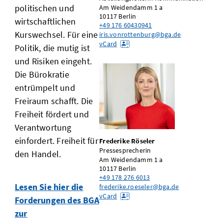
politischen und
Am Weidendamm 1 a
10117
Berlin
wirtschaftlichen
+49 176 60430941
Kurswechsel. Für eine
iris.vonrottenburg@bga.de
vCard
Politik, die mutig ist
und Risiken eingeht.
Die Bürokratie
entrümpelt und
Freiraum schafft. Die
Freiheit fördert und
Verantwortung
einfordert. Freiheit für
Frederike Röseler
Pressesprecherin
den Handel.
Am Weidendamm 1 a
10117
Berlin
+49 178 276 6013
Lesen Sie hier die
frederike.roeseler@bga.de
vCard
Forderungen des BGA
zur