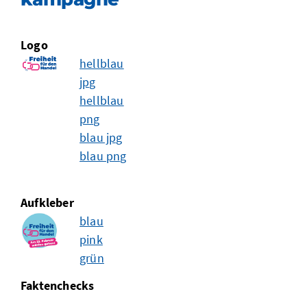
Logo
hellblau
jpg
hellblau
png
blau jpg
blau png
Aufkleber
blau
pink
grün
Faktenchecks