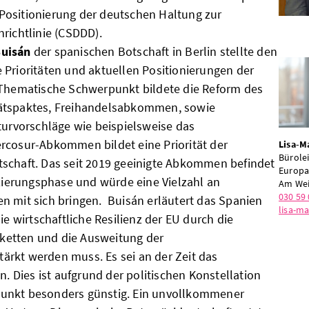
Positionierung der deutschen Haltung zur
richtlinie (CSDDD).
Buisán
der spanischen Botschaft in Berlin stellte den
 Prioritäten und aktuellen Positionierungen der
 Thematische Schwerpunkt bildete die Reform des
ätspaktes, Freihandelsabkommen, sowie
turvorschläge wie beispielsweise das
rcosur-Abkommen bildet eine Priorität der
Lisa-Ma
Bürolei
schaft. Das seit 2019 geeinigte Abkommen befindet
Europ
izierungsphase und würde eine Vielzahl an
Am Wei
030 59 
n mit sich bringen. Buisán erläutert das Spanien
lisa-ma
ie wirtschaftliche Resilienz der EU durch die
erketten und die Ausweitung der
rkt werden muss. Es sei an der Zeit das
Dies ist aufgrund der politischen Konstellation
unkt besonders günstig. Ein unvollkommener