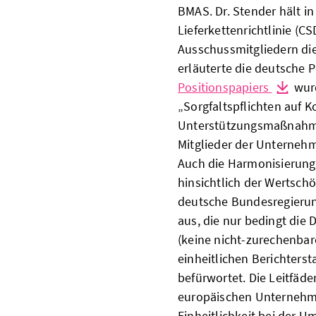
BMAS. Dr. Stender hält in
Lieferkettenrichtlinie (C
Ausschussmitgliedern die
erläuterte die deutsche 
Positionspapiers
wurd
„Sorgfaltspflichten auf K
Unterstützungsmaßnahme
Mitglieder der Unterneh
Auch die Harmonisierung
hinsichtlich der Wertsch
deutsche Bundesregierung
aus, die nur bedingt die
(keine nicht-zurechenbare
einheitlichen Berichterst
befürwortet. Die Leitfäde
europäischen Unternehme
Einheitlichkeit bei der U