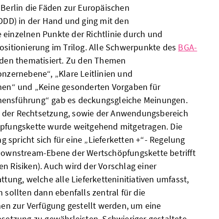
 Berlin die Fäden zur Europäischen
SDDD) in der Hand und ging mit den
 einzelnen Punkte der Richtlinie durch und
Positionierung im Trilog. Alle Schwerpunkte des
BGA-
en thematisiert. Zu den Themen
onzernebene“, „Klare Leitlinien und
n“ und „Keine gesonderten Vorgaben für
mensführung“ gab es deckungsgleiche Meinungen.
 der Rechtsetzung, sowie der Anwendungsbereich
öpfungskette wurde weitgehend mitgetragen. Die
 spricht sich für eine „Lieferketten +“- Regelung
 Downstream-Ebene der Wertschöpfungskette betrifft
n Risiken). Auch wird der Vorschlag einer
attung, welche alle Lieferketteninitiativen umfasst,
n sollten dann ebenfalls zentral für die
n zur Verfügung gestellt werden, um eine
msetzung zu gewährleisten. Schwieriger gestaltete