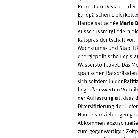
Promotion Desk und der 
Europäischen Lieferketten
Handelsattachée
Mario 
Ausschussmitgliedern die
Ratspräsidentschaft vor.
Wachstums- und Stabilit
energiepolitische Legisla
Wasserstoffpaket. Das Me
spanischen Ratspräsident
sich seitdem in der Ratif
begrüßenswerten Vorteile
der Auffassung ist, dass d
Diversifizierung der Lief
Handelsbeziehungen gestä
Abkommen abzuschließen. 
zum gegenwertigen Zeitp