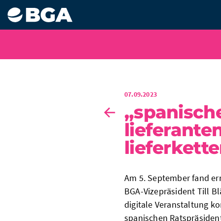
07.09.2023
„spanische
lieferante
lieferkette
Am 5. September fand er
BGA-Vizepräsident Till Bl
digitale Veranstaltung k
spanischen Ratspräsident