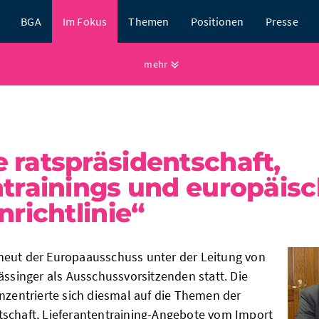
BGA
Im Fokus
Themen
Positionen
Presse
mehr
 ratspräsidentschaft,
ntrainings und europäis
nrichtlinie“
neut der Europaausschuss unter der Leitung von
ässinger als Ausschussvorsitzenden statt. Die
onzentrierte sich diesmal auf die Themen der
schaft, Lieferantentraining-Angebote vom Import