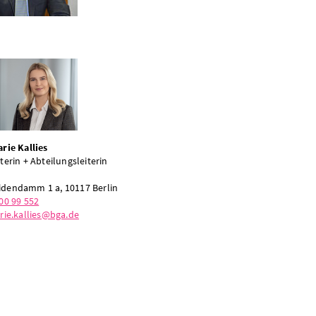
rie Kallies
terin + Abteilungsleiterin
a
dendamm 1 a, 10117 Berlin
00 99 552
rie.kallies@bga.de