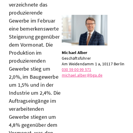
verzeichnete das
produzierende
Gewerbe im Februar
eine bemerkenswerte
Steigerung gegenüber
dem Vormonat. Die
Produktion im
Michael Alber
Geschäftsführer
produzierenden
Am Weidendamm 1 a, 10117 Berlin
Gewerbe stieg um
030 59 00 99 571
michael.alber@bga.de
2,0%, im Baugewerbe
um 1,5% und in der
Industrie um 2,4%. Die
Auftragseingänge im
verarbeitenden
Gewerbe stiegen um
4,8% gegenüber dem
Vormonat, was den