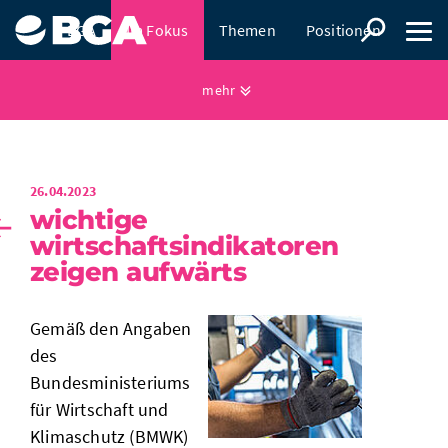
BGA
Im Fokus
Themen
Positionen
Presse
mehr
26.04.2023
wichtige
wirtschaftsindikatoren
zeigen aufwärts
Gemäß den Angaben
des
Bundesministeriums
für Wirtschaft und
Klimaschutz (BMWK)