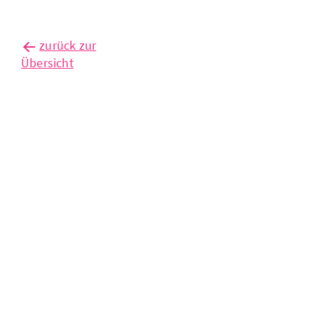
zurück zur
Übersicht
außenhandel
auf
rekordniveau
– aber
noch kein
aufschwung