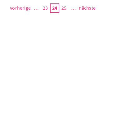
vorherige
…
23
24
25
…
nächste