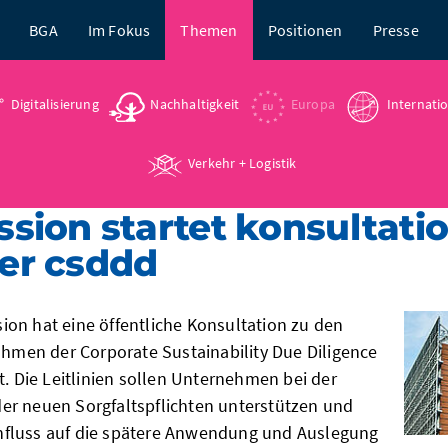
BGA
Im Fokus
Themen
Positionen
Presse
Digitalisierung
Nachhaltigkeit
Europa
Internati
Verkehr + Logistik
ion startet konsultatio
der csddd
on hat eine öffentliche Konsultation zu den
Rahmen der Corporate Sustainability Due Diligence
t. Die Leitlinien sollen Unternehmen bei der
er neuen Sorgfaltspflichten unterstützen und
fluss auf die spätere Anwendung und Auslegung