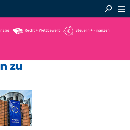
onales
Recht + Wettbewerb
Steuern + Finanzen
n zu