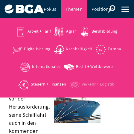
BGA
Im Fokus
Themen
Positionen
Presse
Arbeit + Tarif
Agrar
Berufsbildung
Digitalisierung
Nachhaltigkeit
Europa
10.10.2024
wie wird die schifffahrt
Internationales
Recht + Wettbewerb
nachhaltig?
Steuern + Finanzen
Verkehr + Logistik
Deutschland steht
vor der
Herausforderung,
seine Schifffahrt
auch in den
kommenden