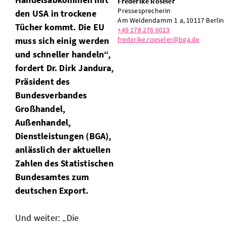
Frederike Röseler
Pressesprecherin
den USA in trockene
Am Weidendamm 1 a, 10117 Berlin
Tücher kommt. Die EU
+49 178 276 6013
frederike.roeseler@bga.de
muss sich einig werden
und schneller handeln“,
fordert Dr. Dirk Jandura,
Präsident des
Bundesverbandes
Großhandel,
Außenhandel,
Dienstleistungen (BGA),
anlässlich der aktuellen
Zahlen des Statistischen
Bundesamtes zum
deutschen Export.
Und weiter: „Die