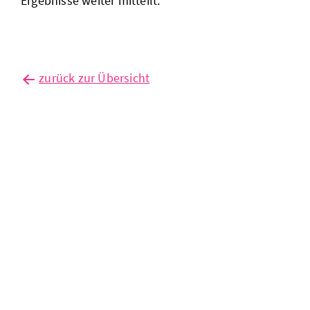
Ergebnisse weiter mitteilt.
zurück zur Übersicht
außenhandel
auf
rekordniveau
– aber
noch kein
aufschwung