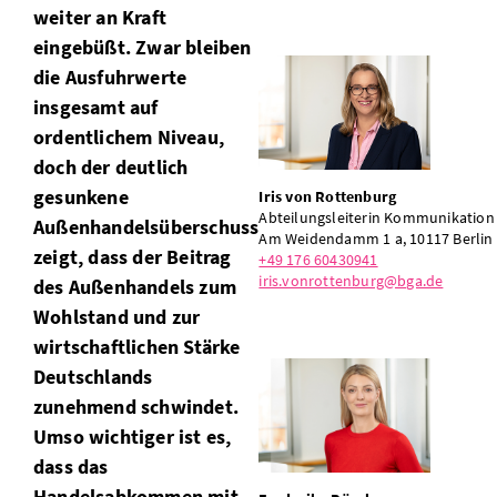
weiter an Kraft
eingebüßt. Zwar bleiben
die Ausfuhrwerte
insgesamt auf
ordentlichem Niveau,
doch der deutlich
gesunkene
Iris von Rottenburg
Abteilungsleiterin Kommunikation
Außenhandelsüberschuss
Am Weidendamm 1 a, 10117 Berlin
zeigt, dass der Beitrag
+49 176 60430941
iris.vonrottenburg@bga.de
des Außenhandels zum
Wohlstand und zur
wirtschaftlichen Stärke
Deutschlands
zunehmend schwindet.
Umso wichtiger ist es,
dass das
Handelsabkommen mit