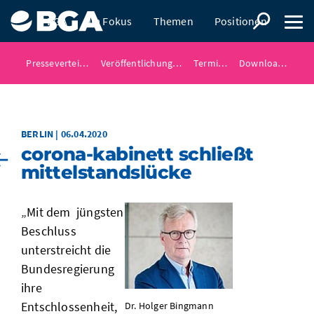
BGA
Im Fokus
Themen
Positionen
Presse
Presseverteiler
Veröffentlichungen
Termine
Downloads
BERLIN | 06.04.2020
corona-kabinett schließt
mittelstandslücke
„Mit dem jüngsten
Beschluss
unterstreicht die
Bundesregierung
ihre
Entschlossenheit,
Dr. Holger Bingmann