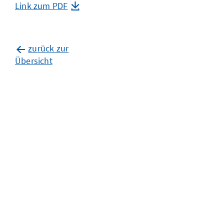
Link zum PDF
zurück zur
Übersicht
außenhandel
auf
rekordniveau
– aber
noch kein
aufschwung