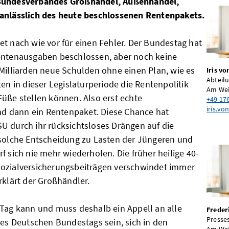
 Bundesverbandes Großhandel, Außenhandel,
 anlässlich des heute beschlossenen Rentenpakets.
et nach wie vor für einen Fehler. Der Bundestag hat
Rentenausgaben beschlossen, aber noch keine
 Milliarden neue Schulden ohne einen Plan, wie es
Iris v
Abteil
ten in dieser Legislaturperiode die Rentenpolitik
Am Wei
Füße stellen können. Also erst echte
+49 17
iris.v
 dann ein Rentenpaket. Diese Chance hat
U durch ihr rücksichtsloses Drängen auf die
 solche Entscheidung zu Lasten der Jüngeren und
f sich nie mehr wiederholen. Die früher heilige 40-
Sozialversicherungsbeiträgen verschwindet immer
rklärt der Großhändler.
 Tag kann und muss deshalb ein Appell an alle
Freder
Presse
des Deutschen Bundestags sein, sich in den