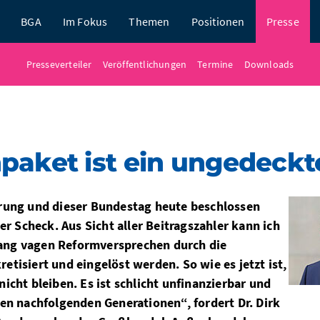
BGA
Im Fokus
Themen
Positionen
Presse
Presseverteiler
Veröffentlichungen
Termine
Downloads
paket ist ein ungedeckt
rung und dieser Bundestag heute beschlossen
er Scheck. Aus Sicht aller Beitragszahler kann ich
slang vagen Reformversprechen durch die
tisiert und eingelöst werden. So wie es jetzt ist,
cht bleiben. Es ist schlicht unfinanzierbar und
en nachfolgenden Generationen“, fordert Dr. Dirk