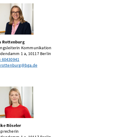
on Rottenburg
ungsleiterin Kommunikation
dendamm 1 a, 10117 Berlin
6 60430941
onrottenburg@bga.de
ike Röseler
sprecherin