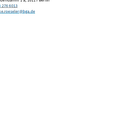
dendamm 1 a, 10117 Berlin
8 276 6013
ike.roeseler@bga.de