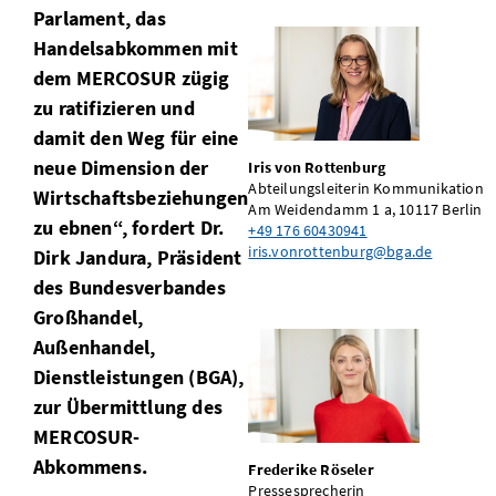
Parlament, das
Handelsabkommen mit
dem MERCOSUR zügig
zu ratifizieren und
damit den Weg für eine
neue Dimension der
Iris von Rottenburg
Abteilungsleiterin Kommunikation
Wirtschaftsbeziehungen
Am Weidendamm 1 a, 10117 Berlin
zu ebnen“, fordert Dr.
+49 176 60430941
iris.vonrottenburg@bga.de
Dirk Jandura, Präsident
des Bundesverbandes
Großhandel,
Außenhandel,
Dienstleistungen (BGA),
zur Übermittlung des
MERCOSUR-
Abkommens.
Frederike Röseler
Pressesprecherin