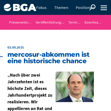
BGA
Im Fokus
Themen
Positionen
Presse
Presseverteiler
Veröffentlichungen
Termine
Downloads
03.09.2025
mercosur-abkommen ist
eine historische chance
„Nach über zwei
Jahrzehnten ist es
höchste Zeit, dieses
Jahrhundertprojekt zu
realisieren. Wir
appellieren an Rat und