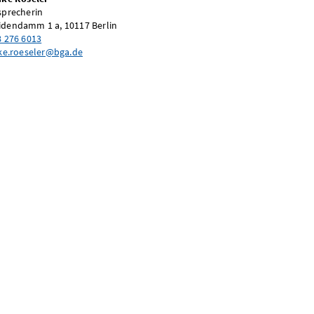
sprecherin
dendamm 1 a, 10117 Berlin
8 276 6013
ike.roeseler@bga.de