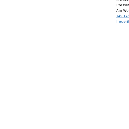
Presse
Am Wei
+49 17
freder
sion
de
äge