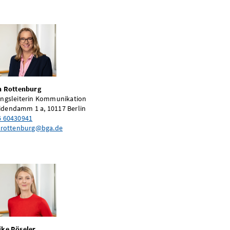
on Rottenburg
ungsleiterin Kommunikation
dendamm 1 a, 10117 Berlin
6 60430941
onrottenburg@bga.de
ike Röseler