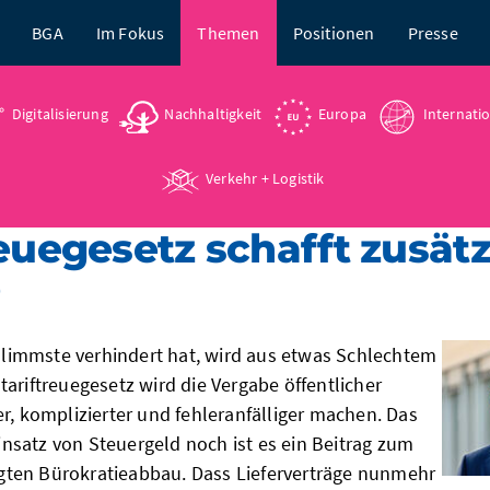
BGA
Im Fokus
Themen
Positionen
Presse
Digitalisierung
Nachhaltigkeit
Europa
Internati
Verkehr + Logistik
reuegesetz schafft zusätz
immste verhindert hat, wird aus etwas Schlechtem
ariftreuegesetz wird die Vergabe öffentlicher
r, komplizierter und fehleranfälliger machen. Das
 Einsatz von Steuergeld noch ist es ein Beitrag zum
ten Bürokratieabbau. Dass Lieferverträge nunmehr