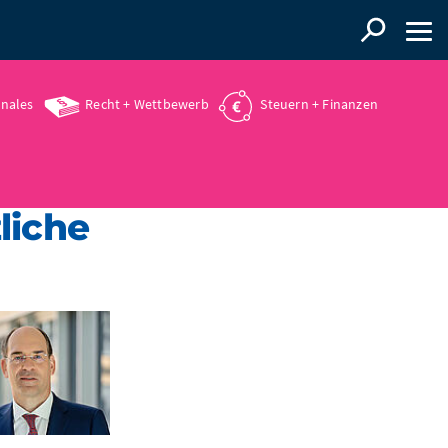
onales
Recht + Wettbewerb
Steuern + Finanzen
liche