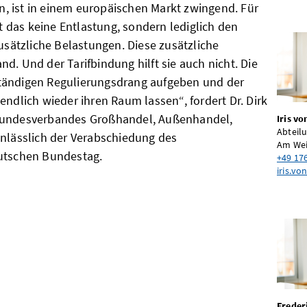
, ist in einem europäischen Markt zwingend. Für
das keine Entlastung, sondern lediglich den
zusätzliche Belastungen. Diese zusätzliche
d. Und der Tarifbindung hilft sie auch nicht. Die
tändigen Regulierungsdrang aufgeben und der
endlich wieder ihren Raum lassen“, fordert Dr. Dirk
Bundesverbandes Großhandel, Außenhandel,
Iris v
Abteil
anlässlich der Verabschiedung des
Am Wei
eutschen Bundestag.
+49 17
iris.v
Freder