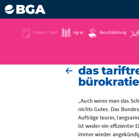
Arbeit + Tarif
Agrar
Berufsbildung
26.02.2026
das tarift
bürokratie
„Auch wenn man das Schl
nichts Gutes. Das Bundest
Aufträge teurer, langsame
ist weder ein effizienter
immer wieder angekündig