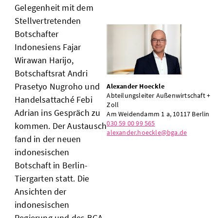
Gelegenheit mit dem
Stellvertretenden
Botschafter
Indonesiens Fajar
Wirawan Harijo,
Botschaftsrat Andri
Prasetyo Nugroho und
Alexander Hoeckle
Abteilungsleiter Außenwirtschaft +
Handelsattaché Febi
Zoll
Adrian ins Gespräch zu
Am Weidendamm 1 a, 10117 Berlin
030 59 00 99 565
kommen. Der Austausch
alexander.hoeckle@bga.de
fand in der neuen
indonesischen
Botschaft in Berlin-
Tiergarten statt. Die
Ansichten der
indonesischen
Regierung und des BGA