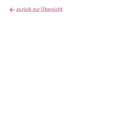
zurück zur Übersicht
co₂-
zertifikatehandel
betrifft
zunehmend
den
außenhandel