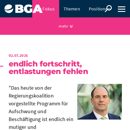
BGA
Im Fokus
Themen
Positionen
Presse
mehr
02.07.2026
endlich fortschritt,
entlastungen fehlen
"Das heute von der
Regierungskoalition
vorgestellte Programm für
Aufschwung und
Beschäftigung ist endlich ein
mutiger und