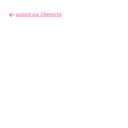
zurück zur Übersicht
außenhandel
auf
rekordniveau
– aber
noch kein
aufschwung