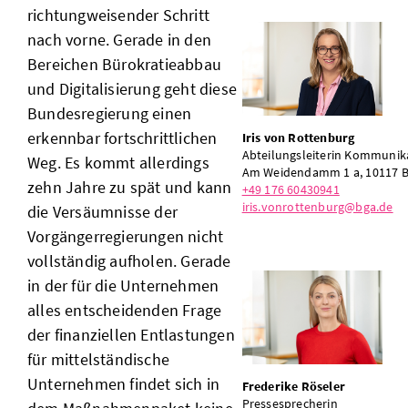
richtungweisender Schritt
nach vorne. Gerade in den
Bereichen Bürokratieabbau
und Digitalisierung geht diese
Bundesregierung einen
erkennbar fortschrittlichen
Iris von Rottenburg
Abteilungsleiterin Kommunik
Weg. Es kommt allerdings
Am Weidendamm 1 a, 10117 B
zehn Jahre zu spät und kann
+49 176 60430941
iris.vonrottenburg@bga.de
die Versäumnisse der
Vorgängerregierungen nicht
vollständig aufholen. Gerade
in der für die Unternehmen
alles entscheidenden Frage
der finanziellen Entlastungen
für mittelständische
Unternehmen findet sich in
Frederike Röseler
Pressesprecherin