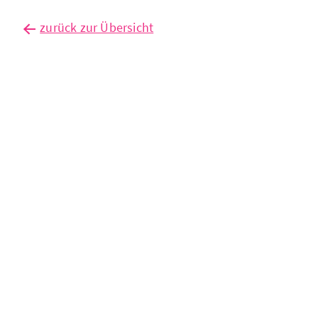
zurück zur Übersicht
außenhandel
auf
rekordniveau
– aber
noch kein
aufschwung