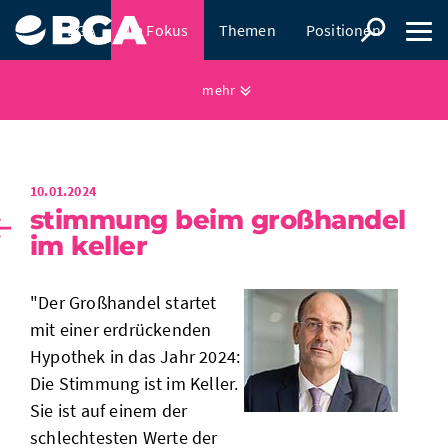
BGA
Im Fokus
Themen
Positionen
Presse
mehr
10.01.2024
stimmung beim großhandel
im keller
"Der Großhandel startet
mit einer erdrückenden
Hypothek in das Jahr 2024:
Die Stimmung ist im Keller.
Sie ist auf einem der
schlechtesten Werte der