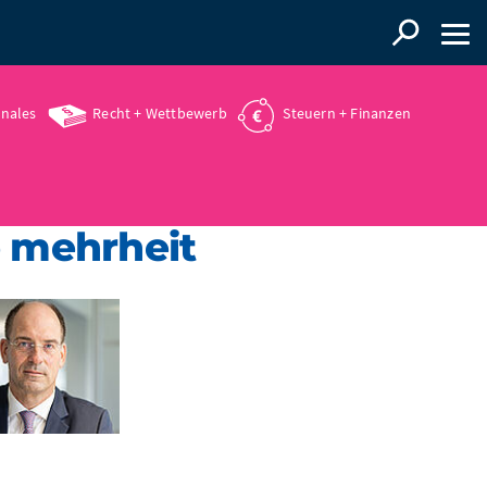
onales
Recht + Wettbewerb
Steuern + Finanzen
e mehrheit