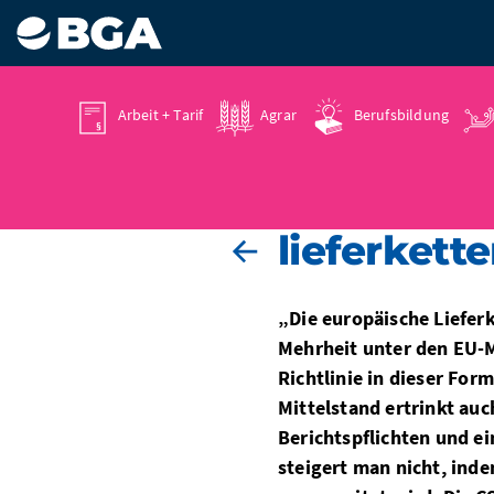
Arbeit + Tarif
Agrar
Berufsbildung
28.02.2024
lieferkett
„Die europäische Lieferk
Mehrheit unter den EU-M
Richtlinie in dieser For
Mittelstand ertrinkt auc
Berichtspflichten und e
steigert man nicht, ind