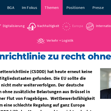
BGA
Im Fokus
Themen
Positionen
Presse
Digitalisierung
Nachhaltigkeit
Europa
Internati
Verkehr + Logistik
enrichtlinie zu recht ohn
ettenrichtlinie (CSDDD) hat heute erneut keine
itgliedsstaaten gefunden. Die EU sollte die
m nicht mehr weiterverfolgen. Der deutsche
h ohne zusätzliche Belastungen aus Brüssel in
iner Flut von Fragebögen. Wettbewerbsfähigkeit
em eine schlechte Regelung auf ganz Europa